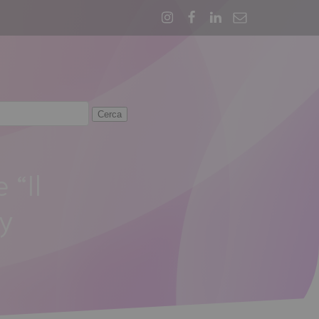
 “Il
ey