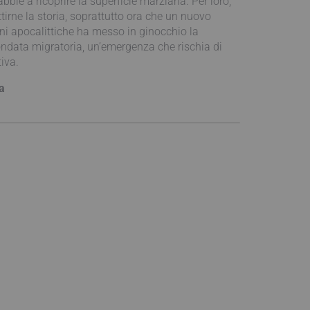
bbie a ricoprire la superficie marziana. Per loro,
ttirne la storia, soprattutto ora che un nuovo
oni apocalittiche ha messo in ginocchio la
ndata migratoria, un’emergenza che rischia di
iva.
a