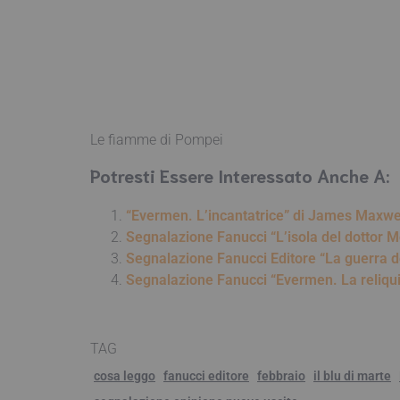
Le fiamme di Pompei
Potresti Essere Interessato Anche A:
“Evermen. L’incantatrice” di James Maxwe
Segnalazione Fanucci “L’isola del dottor M
Segnalazione Fanucci Editore “La guerra d
Segnalazione Fanucci “Evermen. La reliqu
TAG
cosa leggo
fanucci editore
febbraio
il blu di marte