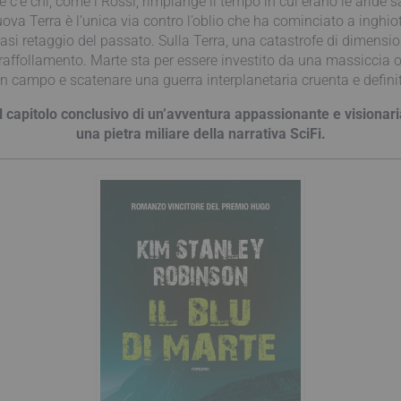
e c’è chi, come i Rossi, rimpiange il tempo in cui erano le aride sa
nuova Terra è l’unica via contro l’oblio che ha cominciato a inghio
asi retaggio del passato. Sulla Terra, una catastrofe di dimensi
ffollamento. Marte sta per essere investito da una massiccia o
 in campo e scatenare una guerra interplanetaria cruenta e definit
Il capitolo conclusivo di un’avventura appassionante e visionari
una pietra miliare della narrativa SciFi.