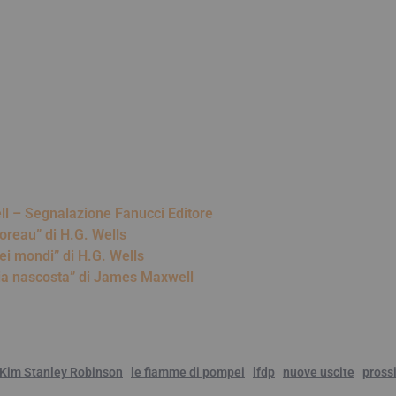
ll – Segnalazione Fanucci Editore
oreau” di H.G. Wells
ei mondi” di H.G. Wells
ia nascosta” di James Maxwell
Kim Stanley Robinson
le fiamme di pompei
lfdp
nuove uscite
pross