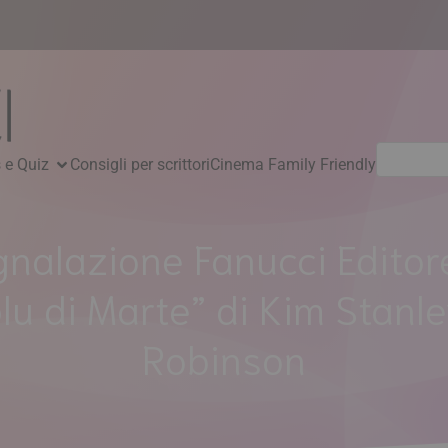
Ricerca
 e Quiz
Consigli per scrittori
Cinema Family Friendly
per:
nalazione Fanucci Editore
lu di Marte” di Kim Stanl
Robinson