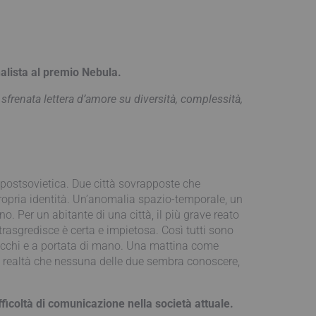
nalista al premio Nebula.
sfrenata lettera d’amore su diversità, complessità,
e postsovietica. Due città sovrapposte che
a propria identità. Un’anomalia spazio-temporale, un
o. Per un abitante di una città, il più grave reato
trasgredisce è certa e impietosa. Così tutti sono
ro occhi e a portata di mano. Una mattina come
 una realtà che nessuna delle due sembra conoscere,
ficoltà di comunicazione nella società attuale.