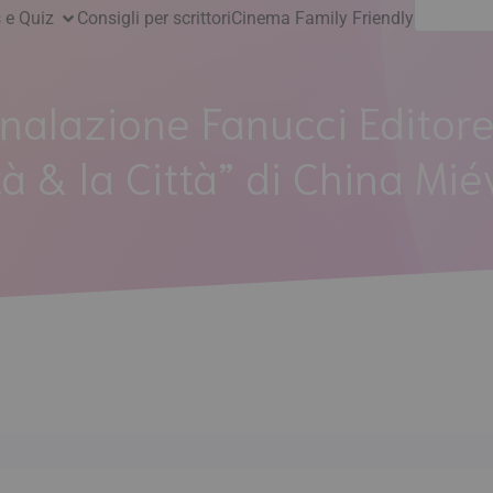
Ricerca
 e Quiz
Consigli per scrittori
Cinema Family Friendly
per:
nalazione Fanucci Editore
tà & la Città” di China Miév