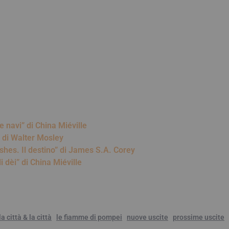
e navi” di China Miéville
 di Walter Mosley
shes. Il destino” di James S.A. Corey
 dèi” di China Miéville
la città & la città
le fiamme di pompei
nuove uscite
prossime uscite