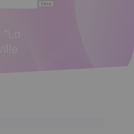
 “La
ille