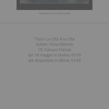
Segnalazione La città & la città
Titolo: La città & la città
Autore: China Miéville
CE: Fanucci Editore
dal 18 maggio in libreria, €9.90
già disponibile in eBook, €4.99