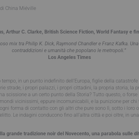
 di China Miéville
s, Arthur C. Clarke, British Science Fiction, World Fantasy e fi
lioso mix tra Philip K. Dick, Raymond Chandler e Franz Kafka. Una 
contraddizioni e umanità che popolano le metropoli.”
Los Angeles Times
 tempo, in un punto indefinito dell’Europa, figlie della catastrof
 strade, i propri palazzi, i propri cittadini, la propria storia, l
na scissione a un certo punto della Storia? Tutto questo, o forse n
 mondi vicinissimi, eppure incomunicabili, e la punizione per chi 
 ogni forma di contatto con gli altri che pure sono lì, sotto i lo
delitto. Le indagini conducono fino all’altra città e poi oltre, in
la grande tradizione noir del Novecento, una parabola sulle dif