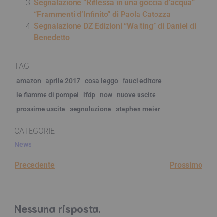
Segnalazione “Riflessa in una goccia d’acqua”
“Frammenti d’Infinito” di Paola Catozza
Segnalazione DZ Edizioni “Waiting” di Daniel di
Benedetto
TAG
amazon
aprile 2017
cosa leggo
fauci editore
le fiamme di pompei
lfdp
now
nuove uscite
prossime uscite
segnalazione
stephen meier
CATEGORIE
News
Precedente
Prossimo
Nessuna risposta.