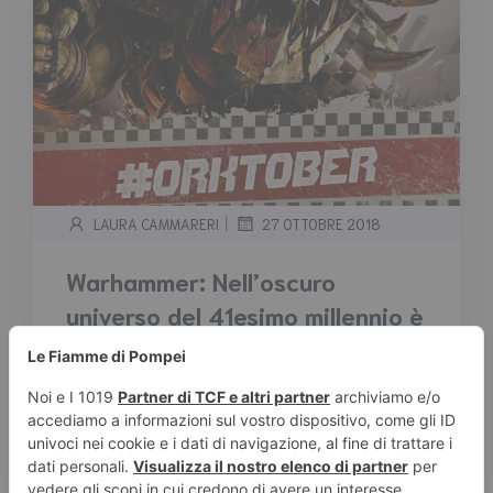
|
LAURA CAMMARERI
27 OTTOBRE 2018
Warhammer: Nell’oscuro
universo del 41esimo millennio è
arrivato l’Orktober!
Tempo stimato di lettura:
2
minuti
Warhammer: Nell’oscuro universo del 41esimo
millennio è arrivato l’Orktober! Finalmente è
giunto! Quello che molti […]
Leggi tutto