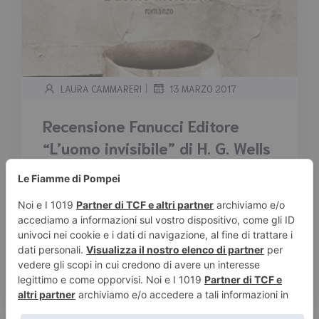
|
LAURA CAMMARERI
13 MARZO 2017
Recensione Fanucci Editore
“L’uomo invisibile” di H. G. Wells
Tempo stimato di lettura:
3
minuti
Griffin, brillante fisico londinese, sa di avere
un’unica arma per riscattarsi da una vita
piuttosto amara e povera di riconoscimenti: il
proprio genio. Il suo lavoro consiste nello
sviluppare nuove sensazionali tecniche, il suo
scopo è ottenere il rispetto dovuto alle menti
eccelse....
Leggi tutto