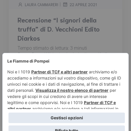
|
LAURA CAMMARERI
22 APRILE 2021
Recensione “I signori della
truffa” di D. Vecchioni Edito
Diarkos
Tempo stimato di lettura:
3
minuti
Se per Oscar Wilde «la vita imita l'arte più di
quanto l'arte imiti la vita», potremmo dire,
parafrasandolo, che nel mondo dell'inganno e
dei raggiri è la realtà a copiare la fantasia più
di quanto la fantasia copi la realtà... In questo
volume sono rievocate le truffe e le imposture
più sorprendenti, bizzarre, a volte appena
credibili...
Leggi tutto