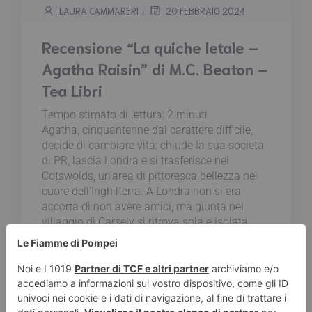
|
LAURA CAMMARERI
20 FEBBRAIO 2024
Recensione “La quiche letale –
Agatha Raisin” di M.C. Beaton –
Tea Libri
Tempo stimato di lettura:
2
minuti
Agatha, cinquantenne dal carattere difficile,
decide di cambiare vita: chiude la sua società
di PR, lascia Londra e si trasferisce nei
Cotswolds, un'area di pittoresca bellezza nel
cuore dell'Inghilterra. A Londra non si era
accorta di non avere amici, ma giunta nel
villaggio di Carsely si ritrova sola e isolata.
Donna attiva e prepotente, Agatha non si
accontenta di inserirsi nella nuova comunità,
ma vuole diventare anche popolare. Come
fare? Partecipare a una gara culinaria. E se
non si è in grado di cucinare? Andare a Londra