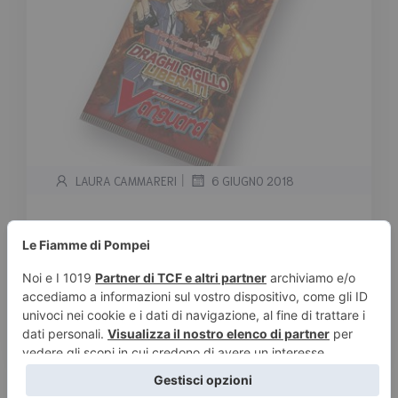
|
LAURA CAMMARERI
6 GIUGNO 2018
CF Vanguard Launch Event BT11
a Le fiamme di Pompei
Tempo stimato di lettura:
< 1
minuto
Ragazzi siamo già arrivati a BT11! Siete
pronti per il nuovo Launch […]
Leggi tutto