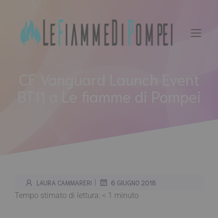
Vai
al
contenuto
CF Vanguard Launch Event
BT11 a Le fiamme di Pompei
|
LAURA CAMMARERI
6 GIUGNO 2018
Tempo stimato di lettura:
< 1
minuto