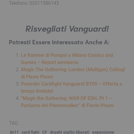
Telefono: 03311586143
Risvegliati Vanguard!
Potresti Essere Interessato Anche A:
Le fiamme di Pompei a Milano Comics and
Games – Report semiserio
Magic The Gathering: London (Mulligan) Calling!
di Flavio Pisani
Preorder Cardfight Vanguard! BT09 – Offerta a
tempo limitato!
“Magic the Gathering: WAR OF EDH. Pt 1 –
Parliamo dei Planeswalker” di Flavio Pisani
TAG
bt11
card fight
CF
draghi sigillo liberati
espansione