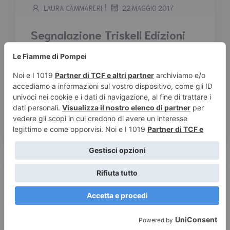
|
LAURA CAMMARERI
22 MAGGIO 2017
Segnalazione Triskell Edizioni
“Due cuori e un detective” di
Sarah Bernardinello
Tempo stimato di lettura:
< 1
minuto
Trama: Angel Mallory è il titolare di
un’agenzia investigativa a Chicago. In una
calda sera […]
Leggi tutto
© 2026 Le Fiamme di Pompei – Recensioni di libri e articoli
sulla scrittura -
Privacy e Cookies