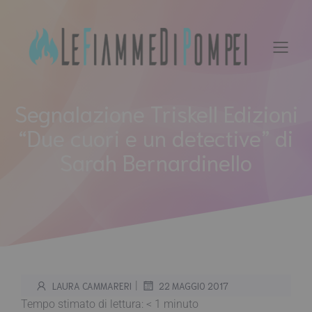
Vai
al
contenuto
Segnalazione Triskell Edizioni
“Due cuori e un detective” di
Sarah Bernardinello
|
LAURA CAMMARERI
22 MAGGIO 2017
Tempo stimato di lettura:
< 1
minuto