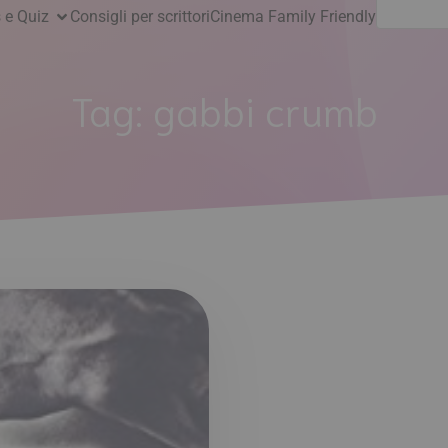
Ricerca
 e Quiz
Consigli per scrittori
Cinema Family Friendly
per:
Tag:
gabbi crumb