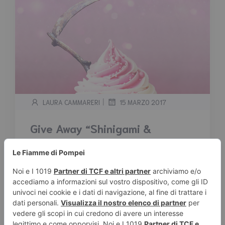
|
LAURA CAMMARERI
15 MARZO 2017
Give Away “Shinigami &
Cupcake” di Francesca
Angelinelli dal 17 al 27 marzo
2017
Tempo stimato di lettura:
< 1
minuto
Give Away “Shinigami & Cupcake” di
Francesca Angelinelli dal 17 al 27 marzo 2017