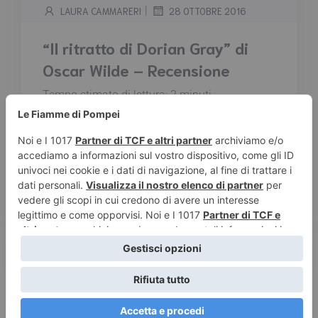
|
LAURA CAMMARERI
28 OTTOBRE 2016
“Il ritratto di Dorian Gray” di
Oscar Wilde – Recensione
Tempo stimato di lettura:
2
minuti
Il ritratto di Dorian Gray, capolavoro indiscusso
del più eccentrico degli scrittori inglesi, è
considerato il vangelo dell'estetismo e del
decadentismo. I grandi classici della
letteratura mondiale in una nuova collana
tascabile dalla veste grafica brillante e
innovativa...
Leggi tutto