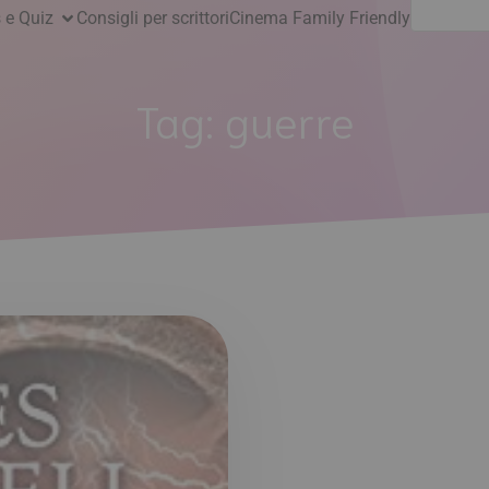
Ricerca
 e Quiz
Consigli per scrittori
Cinema Family Friendly
per:
Tag:
guerre