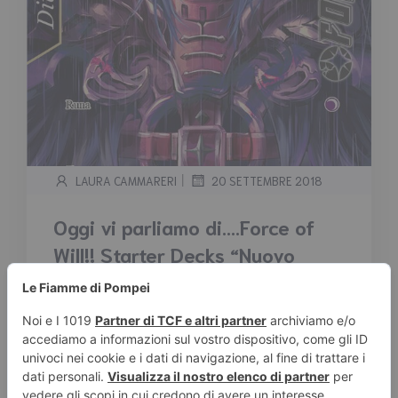
|
LAURA CAMMARERI
20 SETTEMBRE 2018
Oggi vi parliamo di….Force of
Will!! Starter Decks “Nuovo
Valhalla”
Tempo stimato di lettura:
4
minuti
Oggi vi parliamo di….Force of Will!! Starter
Decks “Nuovo Valhalla” Benvenuti in questa
nuova […]
Leggi tutto