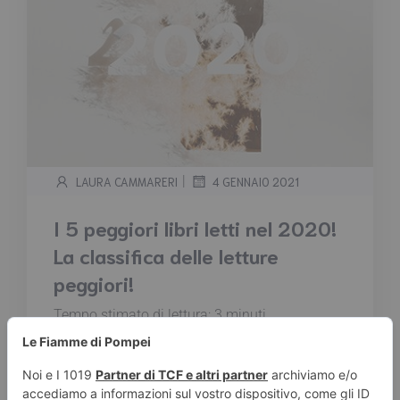
|
LAURA CAMMARERI
4 GENNAIO 2021
I 5 peggiori libri letti nel 2020!
La classifica delle letture
peggiori!
Tempo stimato di lettura:
3
minuti
Benvenuti nel 2021! Prima di iniziare le nuove
letture voglio elencarvi quelle che secondo me
sono state in assoluto le peggiori del 2020!
Titoli insospettabili che a molti sono piaciuti,