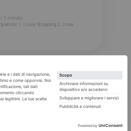
:
< 1
minuto
opaholic 1. I Love Shopping 2. I love
vacy e Cookies