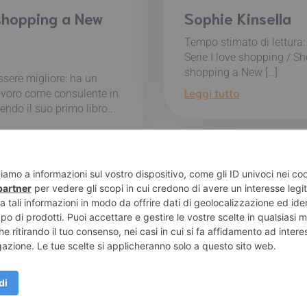
shopping a New
Sophie Kinsella
Tempo stimato di lettura
Serie I love shopping / Sh
shopping a New […]
sere migliore: ha un
Leggi tutto
avoro come consulente in
endo il suo primo libro...
e di Pompei – Recensioni di libri e articoli sulla scrittura -
Pri