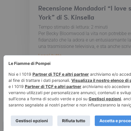
Recensione Mondadori “I love 
York” di S. Kinsella
Tempo stimato di lettura:
2
minuti
Per Becky Bloomwood la vita non potrebbe es
fidanzato che la adora e un entusiasmante l
una trasmissione televisiva, e sta anche scriv
Leggi tutto
© 2026 Le Fiamm