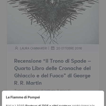
|
LAURA CAMMARERI
20 OTTOBRE 2016
Recensione “Il Trono di Spade –
Quarto Libro delle Cronache del
Ghiaccio e del Fuoco” di George
R. R. Martin
Tempo stimato di lettura:
3
minuti
In spettrali campi di battaglia e tetre fortezze
in rovina, fra città tramutate in cimiteri e terre