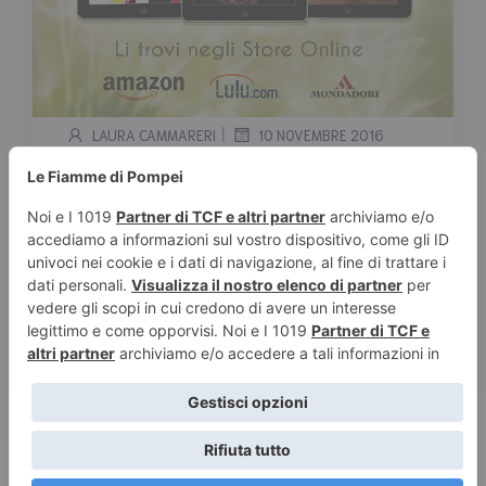
|
LAURA CAMMARERI
10 NOVEMBRE 2016
La trilogia noir di Ilenia
Leonardini – Estratti
Tempo stimato di lettura:
< 1
minuto
Oggi vi parliamo della trilogia noir di Ilenia
Leonardini, autrice italiana con all’attivo molte
pubblicazioni disponibili […]
Leggi tutto