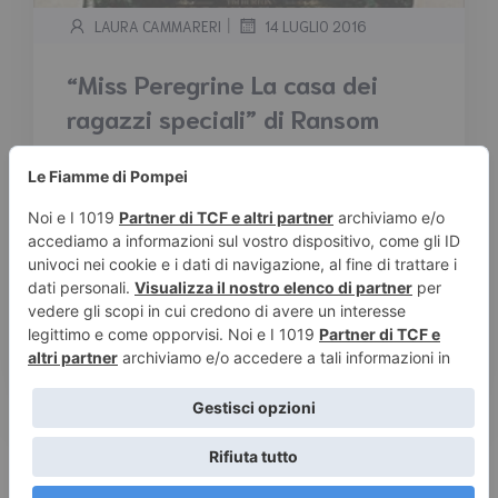
|
LAURA CAMMARERI
14 LUGLIO 2016
“Miss Peregrine La casa dei
ragazzi speciali” di Ransom
Riggs – Recensione
Tempo stimato di lettura:
3
minuti
Quali mostri popolano gli incubi del nonno di
Jacob, unico sopravvissuto allo sterminio
della sua famiglia di ebrei polacchi? Sono la
trasfigurazione della ferocia nazista? Oppure
sono qualcosa d'altro, e di tuttora presente, in
grado di colpire ancora?
Leggi tutto