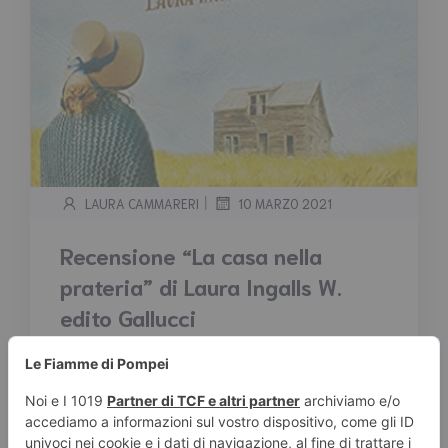
|
LAURA CAMMARERI
10 MARZO 2021
Recensione “La casa nella
prateria” di Laura Ingalls W.
edito Gallucci
Tempo stimato di lettura:
4
minuti
In viaggio verso il Kansas con la famiglia
Ingalls. La vita nella prateria è difficile e
talvolta persino pericolosa, ma papà, mamma,
Mary, Laura e la piccola Carrie sono felici di