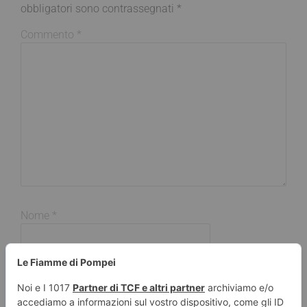
obbligatori sono contrassegnati
*
Commento
*
Nome
*
Email
*