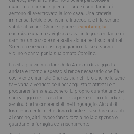
carretto, aver affrontato notti buie e pericolose e
guadato un fiume in piena, Laura e i suoi familiari
sentono di aver trovato la loro casa. Una prateria
immensa, fertile e bellissima li accoglie e li fa sentire
subito al sicuro. Charles, padre e
capofamiglia
,
costruisce una meravigliosa casa in legno con tanto di
camino, un pozzo e una stalla sicura per i suoi animali.
Si reca a caccia quasi ogni giorno e la sera suona il
violino e canta per la sua amata Caroline.
La città più vicina a loro dista 4 giorni di viaggio tra
andata e ritorno e spesso si rende necessario che Pà –
così viene chiamato Charles sia nel libro che nella serie
tv – vada a vendere pelli per acquistare attrezzi e a
procurarsi farina e zucchero. E’ proprio durante uno dei
suoi viaggi che a casa Ingalls si presentano gli indiani,
seminudi e incomprensibili nel linguaggio. Alcuni di
loro sono gentili e chiedono di potersi scaldare davanti
al camino, altri invece fanno razzia nella dispensa e
guardano la famiglia con risentimento.