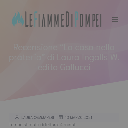
Vai
al
contenuto
Recensione “La casa nella
prateria” di Laura Ingalls W.
edito Gallucci
|
LAURA CAMMARERI
10 MARZO 2021
Tempo stimato di lettura:
4
minuti