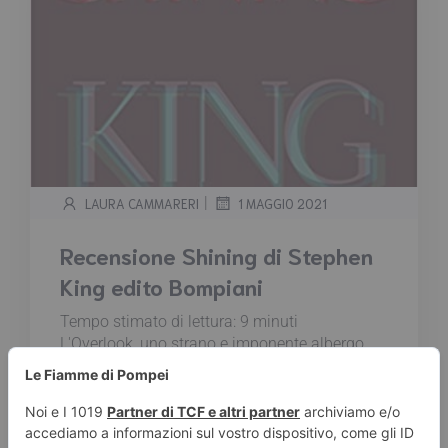
|
LAURA CAMMARERI
1 MAGGIO 2021
Recensione Shining di Stephen
King edito Bompiani
Tempo stimato di lettura:
9
minuti
L'Overlook, uno strano e imponente albergo
che domina le alte montagne del Colorado, è
stato teatro di numerosi delitti e suicidi e
sembra aver assorbito forze maligne che
vanno al di là di ogni comprensione umana e