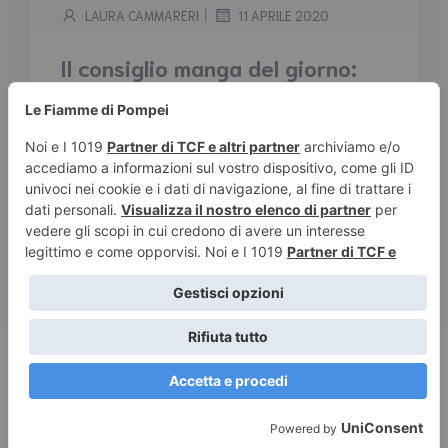
|
LAURA CAMMARERI
11 APRILE 2020
Il consiglio manga del giorno:
Old Boy. Leggi su Le fiamme di
Pompei Next Gen
Tempo stimato di lettura:
< 1
minuto
Affrontiamo la quarantena con la lettura, che
fa bene al corpo e alla mente! Ecco il consiglio
Manga di oggi: Old Boy
Leggi tutto
© 2026 Le Fiamme di Pompei – Recensioni di libri e articoli
sulla scrittura -
Privacy e Cookies