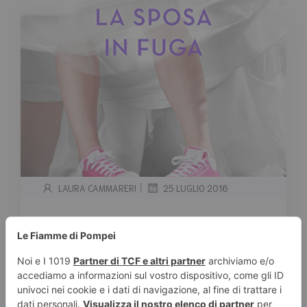
|
LAURA CAMMARERI
25 LUGLIO 2016
Nuove uscite Rizzoli – A luglio
festeggiamo il compleanno di
Youfeel!
Tempo stimato di lettura:
7
minuti
Una lunga lista di titoli questo mese con