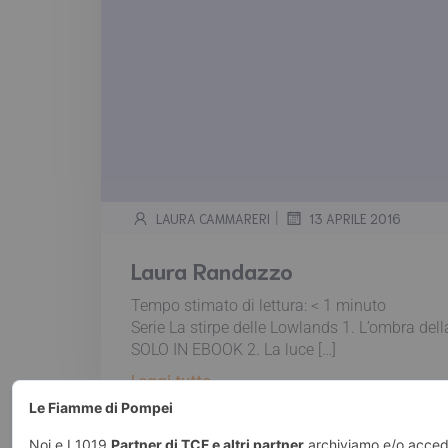
|
LAURA CAMMARERI
13 APRILE 2016
Laura Randazzo
Tempo stimato di lettura:
< 1
minuto
Serie La stirpe delle Lowlands 1. L’ombra de
SOLO IN EBOOK 2. La luce […]
Leggi tutto