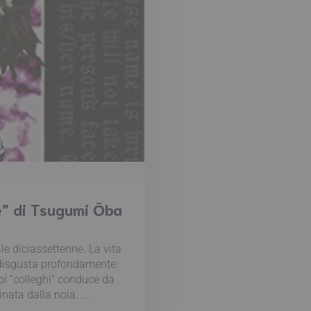
” di Tsugumi Ōba
le diciassettenne. La vita
o disgusta profondamente.
oi “colleghi” conduce da
ta dalla noia. ...