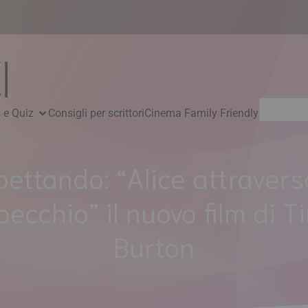
Ricerca
 e Quiz
Consigli per scrittori
Cinema Family Friendly
per:
ettando: “Alice attravers
pecchio” il nuovo film di T
Burton