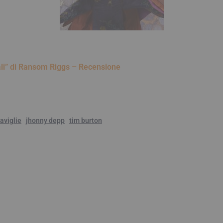
ali” di Ransom Riggs – Recensione
aviglie
jhonny depp
tim burton