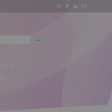
o lo
im