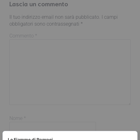
Lascia un commento
Il tuo indirizzo email non sarà pubblicato.
I campi
obbligatori sono contrassegnati
*
Commento
*
Nome
*