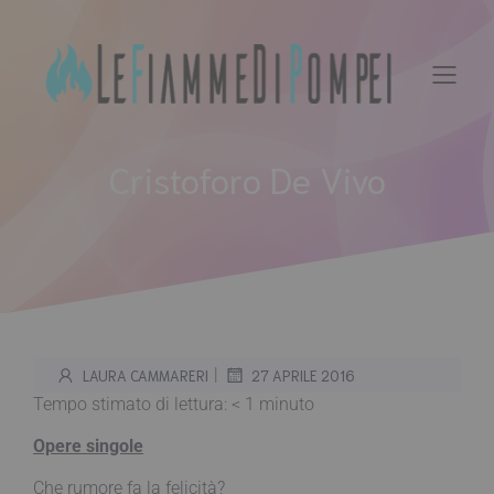
Vai
al
contenuto
Cristoforo De Vivo
|
LAURA CAMMARERI
27 APRILE 2016
Tempo stimato di lettura:
< 1
minuto
Opere singole
Che rumore fa la felicità?