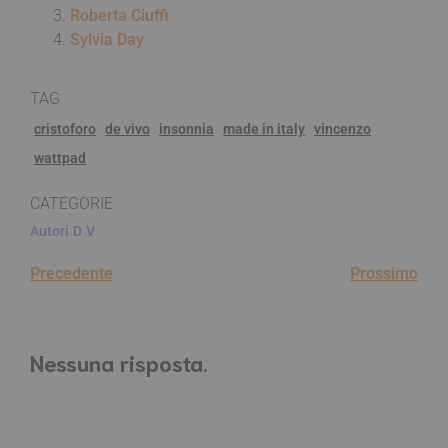
Roberta Ciuffi
Sylvia Day
TAG
cristoforo
de vivo
insonnia
made in italy
vincenzo
wattpad
CATEGORIE
Autori
D
V
Precedente
Prossimo
Nessuna risposta.