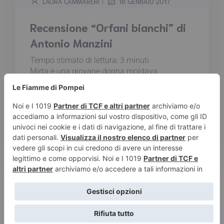
|
LAURA CAMMARERI
18 GENNAIO 2017
Recensione “Orfani bianchi” di
Antonio Manzini
Tempo stimato di lettura:
3
minuti
Mirta è una giovane donna moldava
trapiantata a Roma in cerca di lavoro. Alle
spalle si è lasciata un mondo di miseria e
sofferenza, e soprattutto Ilie, il suo bambino,
tutto quello che ha di bello e le dà sostegno in
questa vita di nuovi sacrifici e umiliazioni...
Leggi tutto
1
2
3
…
12
Prossimo