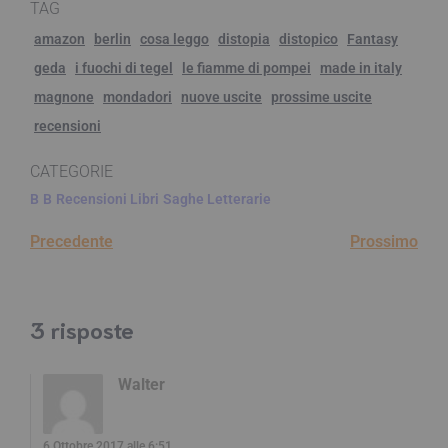
TAG
amazon
berlin
cosa leggo
distopia
distopico
Fantasy
geda
i fuochi di tegel
le fiamme di pompei
made in italy
magnone
mondadori
nuove uscite
prossime uscite
recensioni
CATEGORIE
B
B
Recensioni Libri
Saghe Letterarie
Precedente
Prossimo
3 risposte
Walter
6 Ottobre 2017 alle 6:51