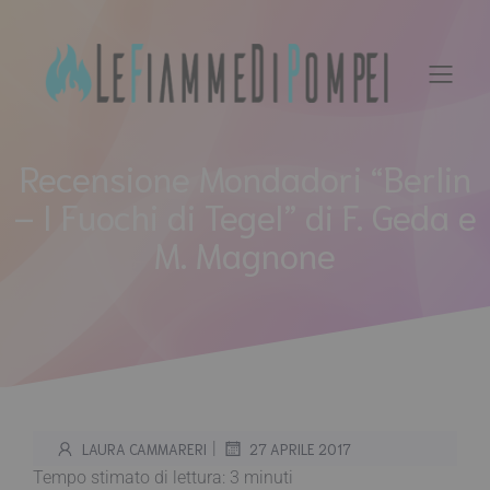
Vai
al
contenuto
Recensione Mondadori “Berlin
– I Fuochi di Tegel” di F. Geda e
M. Magnone
|
LAURA CAMMARERI
27 APRILE 2017
Tempo stimato di lettura:
3
minuti