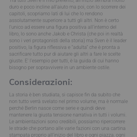
Tra tutti Sven è il mio preferito, all’inizio sembra molto
duro e poco incline all’aiuto ma poi, con lo scorrere dei
capitoli, scopriamo lati di lui che lo rendono
assolutamente superiore a tutti gli altri. Non è certo
l’unico ad essere una figura positiva all’interno del
libro, lo sono anche Jakob e Christa (che poi in realtà
sono i veri protagonisti della storia) ma Sven è il leader
positivo, la figura riflessiva e “adulta” che è pronta a
sacrificare tutto pur di aiutare gli altri a fare le scelte
giuste. E’ l’esempio per tutti, è la guida di cui hanno
bisogno per sopravvivere in un ambiente ostile.
Considerazioni:
La storia è ben studiata, si capisce fin da subito che
non tutto verrà svelato nel primo volume, ma è normale
perché Berlin nasce come serie e quindi deve
mantenere la giusta tensione narrativa in tutti i volumi.
Le ambientazioni sono credibili, possiamo ripercorrere
le strade che portano alle varie fazioni con una cartina
stampata proprio all’inizio del libro e ogni piazza, ogni