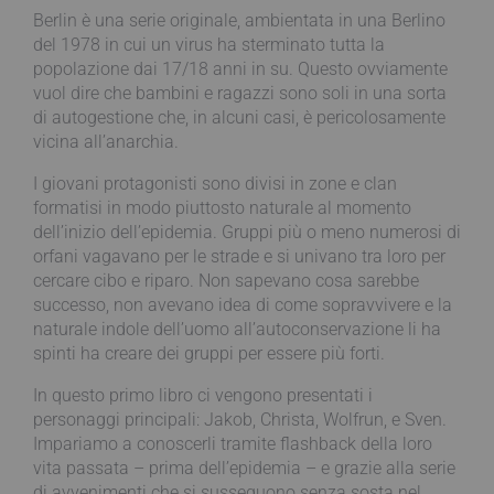
Berlin è una serie originale, ambientata in una Berlino
del 1978 in cui un virus ha sterminato tutta la
popolazione dai 17/18 anni in su. Questo ovviamente
vuol dire che bambini e ragazzi sono soli in una sorta
di autogestione che, in alcuni casi, è pericolosamente
vicina all’anarchia.
I giovani protagonisti sono divisi in zone e clan
formatisi in modo piuttosto naturale al momento
dell’inizio dell’epidemia. Gruppi più o meno numerosi di
orfani vagavano per le strade e si univano tra loro per
cercare cibo e riparo. Non sapevano cosa sarebbe
successo, non avevano idea di come sopravvivere e la
naturale indole dell’uomo all’autoconservazione li ha
spinti ha creare dei gruppi per essere più forti.
In questo primo libro ci vengono presentati i
personaggi principali: Jakob, Christa, Wolfrun, e Sven.
Impariamo a conoscerli tramite flashback della loro
vita passata – prima dell’epidemia – e grazie alla serie
di avvenimenti che si susseguono senza sosta nel