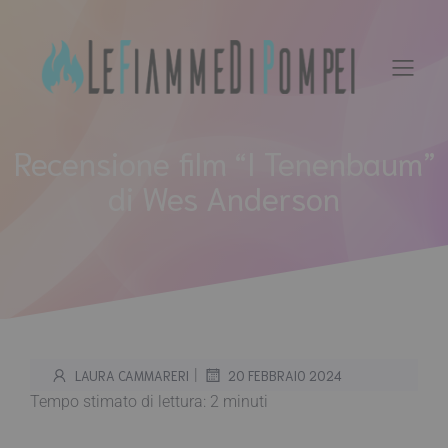
Vai
al
contenuto
Recensione film “I Tenenbaum”
di Wes Anderson
|
LAURA CAMMARERI
20 FEBBRAIO 2024
Tempo stimato di lettura:
2
minuti