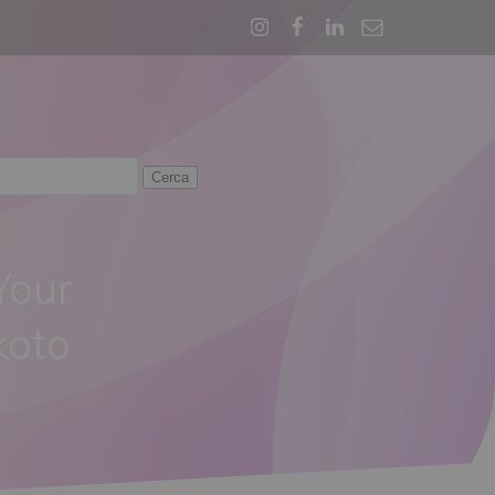
Your
koto