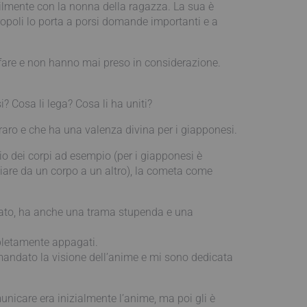
bilmente con la nonna della ragazza. La sua è
etropoli lo porta a porsi domande importanti e a
 fare e non hanno mai preso in considerazione.
 Cosa li lega? Cosa li ha uniti?
aro e che ha una valenza divina per i giapponesi.
io dei corpi ad esempio (per i giapponesi è
ziare da un corpo a un altro), la cometa come
ntato, ha anche una trama stupenda e una
mpletamente appagati.
imandato la visione dell’anime e mi sono dedicata
unicare era inizialmente l’anime, ma poi gli è