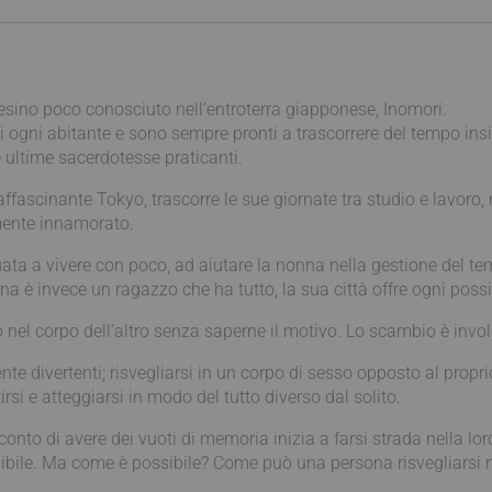
sino poco conosciuto nell’entroterra giapponese, Inomori.
i ogni abitante e sono sempre pronti a trascorrere del tempo ins
e ultime sacerdotesse praticanti.
 affascinante Tokyo, trascorre le sue giornate tra studio e lavor
mente innamorato.
ta a vivere con poco, ad aiutare la nonna nella gestione del te
na è invece un ragazzo che ha tutto, la sua città offre ogni possib
o nel corpo dell’altro senza saperne il motivo. Lo scambio è invo
nte divertenti; risvegliarsi in un corpo di sesso opposto al prop
si e atteggiarsi in modo del tutto diverso dal solito.
onto di avere dei vuoti di memoria inizia a farsi strada nella lor
bile. Ma come è possibile? Come può una persona risvegliarsi n