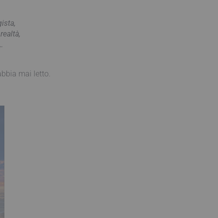
ista,
realtà,
…
abbia mai letto.