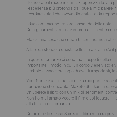
Ho adorato il modo in cui Taki apprezza la vita p
l’esperienza più profonda tra i due a mio parere, r
ricordare valori che aveva dimenticato da troppo
I due comunicano tra loro lasciando delle note su
Corteggiamenti, amicizie improbabili, sentimenti m
Ma c’è una cosa che entrambi continuano a chieder
A fare da sfondo a questa bellissima storia c’è 
In questo romanzo ci sono molti aspetti della cul
importante il modo in cui un corpo viene visto e 
simbolo divino e presagio di eventi importanti, la 
Your Name è un romanzo che a mio parere rasenta 
narrazione che incanta. Makoto Shinkai ha davvero
Chiuderete il libro con un mix di sentimenti contr
Non ho mai amato vedere il film e poi leggere il 
alla lettura del romanzo.
Come dice lo stesso Shinkai, il libro non era prev