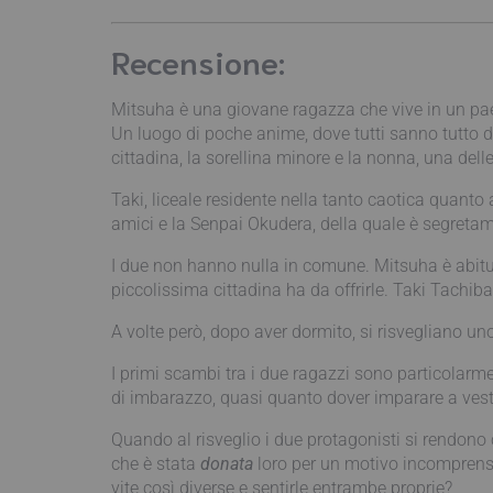
Recensione:
Mitsuha è una giovane ragazza che vive in un pae
Un luogo di poche anime, dove tutti sanno tutto d
cittadina, la sorellina minore e la nonna, una dell
Taki, liceale residente nella tanto caotica quanto
amici e la Senpai Okudera, della quale è segreta
I due non hanno nulla in comune. Mitsuha è abitua
piccolissima cittadina ha da offrirle. Taki Tachiba
A volte però, dopo aver dormito, si risvegliano un
I primi scambi tra i due ragazzi sono particolarme
di imbarazzo, quasi quanto dover imparare a vestir
Quando al risveglio i due protagonisti si rendono c
che è stata
donata
loro per un motivo incomprensi
vite così diverse e sentirle entrambe proprie?