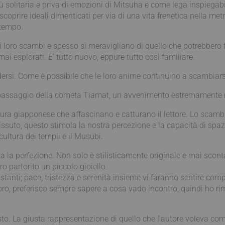
iù solitaria e priva di emozioni di Mitsuha e come lega inspiega
iscoprire ideali dimenticati per via di una vita frenetica nella m
 tempo.
i loro scambi e spesso si meravigliano di quello che potrebbero
ai esplorati. E’ tutto nuovo, eppure tutto così familiare.
si. Come è possibile che le loro anime continuino a scambiarsi?
il passaggio della cometa Tiamat, un avvenimento estremamente r
tura giapponese che affascinano e catturano il lettore. Lo scamb
vissuto, questo stimola la nostra percezione e la capacità di spa
cultura dei templi e il Musubi.
la perfezione. Non solo è stilisticamente originale e mai sco
 partorito un piccolo gioiello.
astanti; pace, tristezza e serenità insieme vi faranno sentire co
libro, preferisco sempre sapere a cosa vado incontro, quindi ho r
isto. La giusta rappresentazione di quello che l’autore voleva com