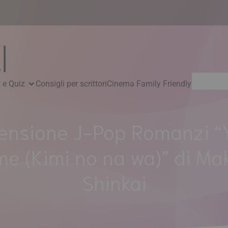
Ricerca
 e Quiz
Consigli per scrittori
Cinema Family Friendly
per:
ensione J-Pop Romanzi “
e (Kimi no na wa)” di Ma
Shinkai