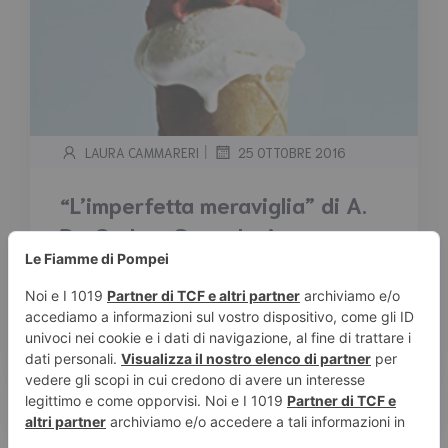
|
LAURA CAMMARERI
25 OTTOBRE 2016
“L’imperfetta meraviglia” di A.
De Carlo – Segnalazione
Tempo stimato di lettura:
2
minuti
Succede in Provenza, d’autunno, stagione che
mescola le prime umide nebbie con un lungo
strascico di […]
Leggi tutto