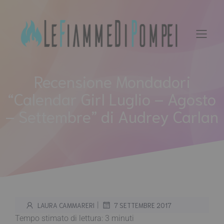
Vai
al
contenuto
Recensione Mondadori
“Calendar Girl Luglio – Agosto
– Settembre” di Audrey Carlan
|
LAURA CAMMARERI
7 SETTEMBRE 2017
Tempo stimato di lettura:
3
minuti