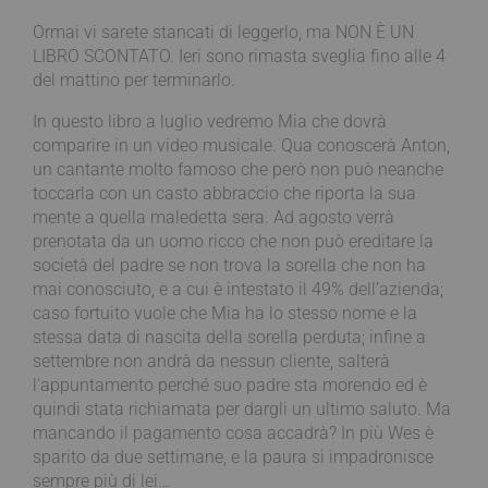
Ormai vi sarete stancati di leggerlo, ma NON È UN
LIBRO SCONTATO. Ieri sono rimasta sveglia fino alle 4
del mattino per terminarlo.
In questo libro a luglio vedremo Mia che dovrà
comparire in un video musicale. Qua conoscerà Anton,
un cantante molto famoso che però non può neanche
toccarla con un casto abbraccio che riporta la sua
mente a quella maledetta sera. Ad agosto verrà
prenotata da un uomo ricco che non può ereditare la
società del padre se non trova la sorella che non ha
mai conosciuto, e a cui è intestato il 49% dell’azienda;
caso fortuito vuole che Mia ha lo stesso nome e la
stessa data di nascita della sorella perduta; infine a
settembre non andrà da nessun cliente, salterà
l’appuntamento perché suo padre sta morendo ed è
quindi stata richiamata per dargli un ultimo saluto. Ma
mancando il pagamento cosa accadrà? In più Wes è
sparito da due settimane, e la paura si impadronisce
sempre più di lei…