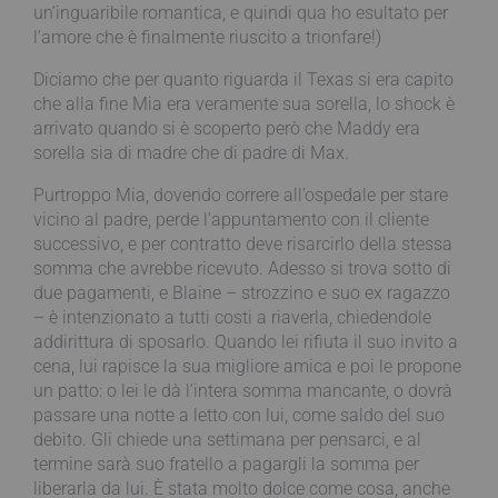
un’inguaribile romantica, e quindi qua ho esultato per
l’amore che è finalmente riuscito a trionfare!)
Diciamo che per quanto riguarda il Texas si era capito
che alla fine Mia era veramente sua sorella, lo shock è
arrivato quando si è scoperto però che Maddy era
sorella sia di madre che di padre di Max.
Purtroppo Mia, dovendo correre all’ospedale per stare
vicino al padre, perde l’appuntamento con il cliente
successivo, e per contratto deve risarcirlo della stessa
somma che avrebbe ricevuto. Adesso si trova sotto di
due pagamenti, e Blaine – strozzino e suo ex ragazzo
– è intenzionato a tutti costi a riaverla, chiedendole
addirittura di sposarlo. Quando lei rifiuta il suo invito a
cena, lui rapisce la sua migliore amica e poi le propone
un patto: o lei le dà l’intera somma mancante, o dovrà
passare una notte a letto con lui, come saldo del suo
debito. Gli chiede una settimana per pensarci, e al
termine sarà suo fratello a pagargli la somma per
liberarla da lui. È stata molto dolce come cosa, anche