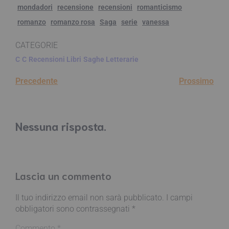
mondadori
recensione
recensioni
romanticismo
romanzo
romanzo rosa
Saga
serie
vanessa
CATEGORIE
C
C
Recensioni Libri
Saghe Letterarie
Precedente
Prossimo
Nessuna risposta.
Lascia un commento
Il tuo indirizzo email non sarà pubblicato.
I campi
obbligatori sono contrassegnati
*
Commento
*