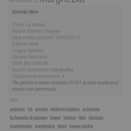
Recensione di:
Scheda libro
Titolo: La lettera
Autore: Kathryn Hughes
Data pubblicazione*: 05/05/2016
Editore: Nord
Lingua: Italiano
Genere: Narrativa
ISBN: B01CIN6S9I
Autore recensione: MargheBia
Valutazione recensione: 4
*Se giorno e mese risultano 01/01 la data esatta può
essere non pervenuta.
TAG
amazon
CE
google
Kathryn hughes
la lettera
le fiamme di pompei
leggo
lettura
libri
lòetture
manchester
marghebia
Nord
nuove uscite