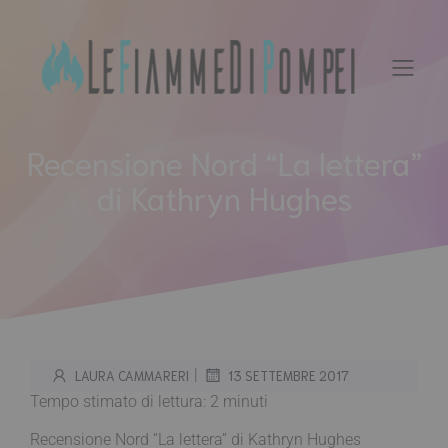
Vai
al
contenuto
Recensione Nord “La lettera”
di Kathryn Hughes
|
LAURA CAMMARERI
13 SETTEMBRE 2017
Tempo stimato di lettura:
2
minuti
Recensione Nord “La lettera” di Kathryn Hughes