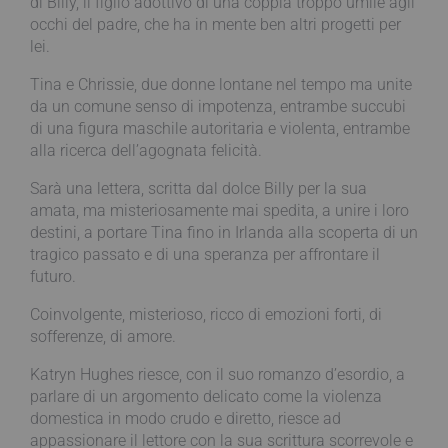
di Billy, il figlio adottivo di una coppia troppo umile agli
occhi del padre, che ha in mente ben altri progetti per
lei.
Tina e Chrissie, due donne lontane nel tempo ma unite
da un comune senso di impotenza, entrambe succubi
di una figura maschile autoritaria e violenta, entrambe
alla ricerca dell’agognata felicità.
Sarà una lettera, scritta dal dolce Billy per la sua
amata, ma misteriosamente mai spedita, a unire i loro
destini, a portare Tina fino in Irlanda alla scoperta di un
tragico passato e di una speranza per affrontare il
futuro.
Coinvolgente, misterioso, ricco di emozioni forti, di
sofferenze, di amore.
Katryn Hughes riesce, con il suo romanzo d’esordio, a
parlare di un argomento delicato come la violenza
domestica in modo crudo e diretto, riesce ad
appassionare il lettore con la sua scrittura scorrevole e