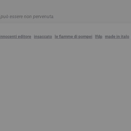
a può essere non pervenuta.
innocenti editore
insaccato
le fiamme di pompei
lfdp
made in italo