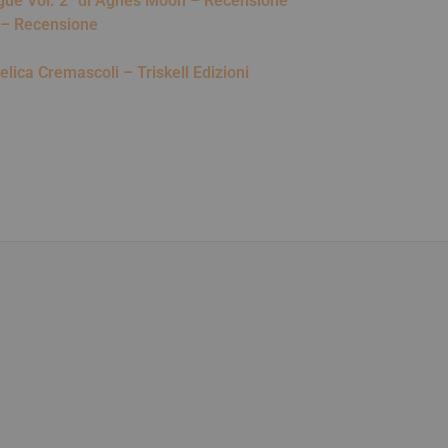
ngue Vol. 2” di Agnes Moon – Recensione
o – Recensione
gelica Cremascoli – Triskell Edizioni