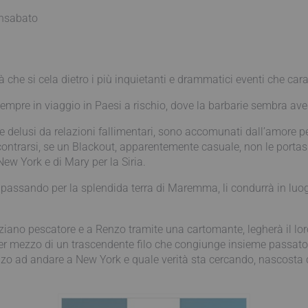
Insabato
à che si cela dietro i più inquietanti e drammatici eventi che carat
pre in viaggio in Paesi a rischio, dove la barbarie sembra aver p
e delusi da relazioni fallimentari, sono accomunati dall’amore per
ncontrarsi, se un Blackout, apparentemente casuale, non le portass
ew York e di Mary per la Siria.
passando per la splendida terra di Maremma, li condurrà in luog
no pescatore e a Renzo tramite una cartomante, legherà il loro 
per mezzo di un trascendente filo che congiunge insieme passato e
o ad andare a New York e quale verità sta cercando, nascosta diet