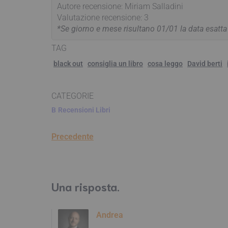
Autore recensione: Miriam Salladini
Valutazione recensione: 3
*Se giorno e mese risultano 01/01 la data esatt
TAG
black out
consiglia un libro
cosa leggo
David berti
CATEGORIE
B
Recensioni Libri
Precedente
Una risposta.
Andrea