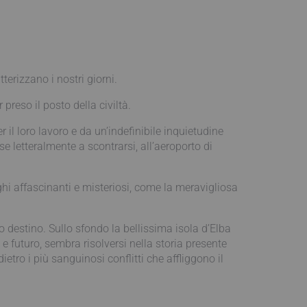
terizzano i nostri giorni.
reso il posto della civiltà.
 il loro lavoro e da un’indefinibile inquietudine
e letteralmente a scontrarsi, all’aeroporto di
hi affascinanti e misteriosi, come la meravigliosa
destino. Sullo sfondo la bellissima isola d’Elba
 futuro, sembra risolversi nella storia presente
ro i più sanguinosi conflitti che affliggono il