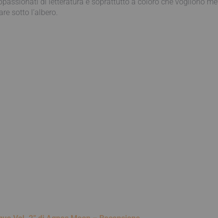
 appassionati di letteratura e soprattutto a coloro che vogliono m
re sotto l’albero.