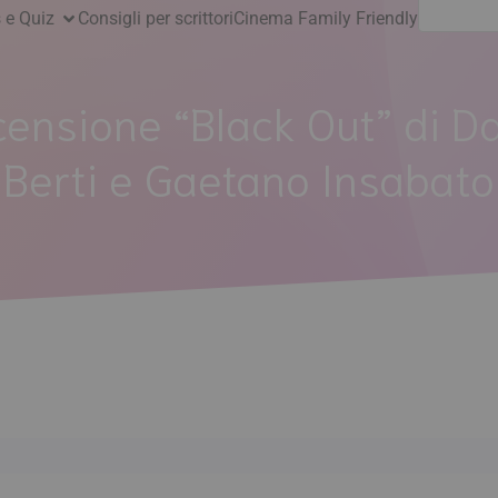
Ricerca
 e Quiz
Consigli per scrittori
Cinema Family Friendly
per:
ensione “Black Out” di D
Berti e Gaetano Insabato