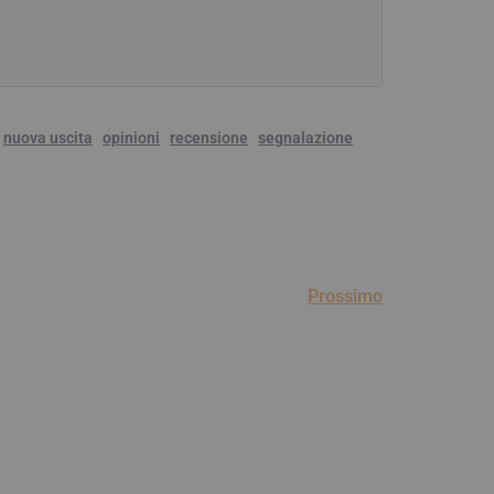
nuova uscita
opinioni
recensione
segnalazione
Prossimo