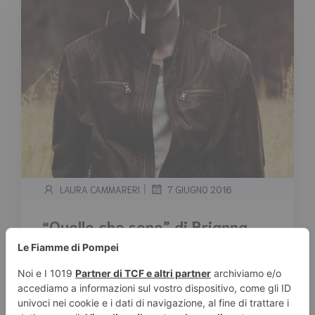
|
LAURA CAMMARERI
7 GIUGNO 2016
“Quello che sono” di Brianna
Fede – Recensione in anteprima
Tempo stimato di lettura:
2
minuti
Jesse Morgan per via del suo aspetto viene
sempre scambiato per un passivo. Nonostante