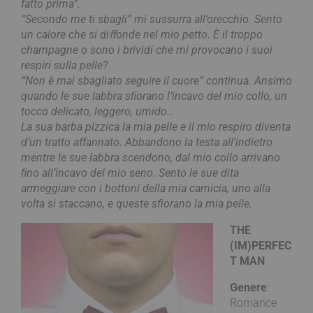
fatto prima”.
“Secondo me ti sbagli” mi sussurra all’orecchio. Sento
un calore che si diﬀonde nel mio petto. È il troppo
champagne o sono i brividi che mi provocano i suoi
respiri sulla pelle?
“Non è mai sbagliato seguire il cuore” continua. Ansimo
quando le sue labbra sﬁorano l’incavo del mio collo, un
tocco delicato, leggero, umido…
La sua barba pizzica la mia pelle e il mio respiro diventa
d’un tratto affannato. Abbandono la testa all’indietro
mentre le sue labbra scendono, dal mio collo arrivano
ﬁno all’incavo del mio seno. Sento le sue dita
armeggiare con i bottoni della mia camicia, uno alla
volta si staccano, e queste sfiorano la mia pelle.
THE
(IM)PERFEC
T MAN
Genere
:
Romance