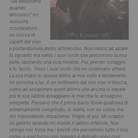
“Sei bellissima
quando
arrossisci” mi
sussurra,
scostandomi
un ciocca di
capelli dal viso
e portandomela dietro all’orecchio. Non riesco ad alzare
lo sguardo ma sento i suoi occhi che percorrono la mia
pelle, lasciando una scia rovente. Poi, prendo coraggio
e lo faccio. Trovo i suoi occhi che mi osservano attenti.
La sua mano si sposta dietro al mio collo e lentamente
mi avvicina a lui. A un millimetro dal suo viso si blocca,
come ad assaporare quest’attimo che ancora ci separa
poi le sue labbra assaggiano le mie che lo accolgono
inesperte. Pensavo che il primo bacio fosse qualcosa di
estremamente complicato, in realtà, non so come, ma
sto rispondendo impaziente. Voglio di più. Mi scappa
un gemito quando mi morde il labbro inferiore. Non
stringe con forza ma i brividi che percorrono tutto il mio
corpo a quel tocco così leggero e delicato sono così