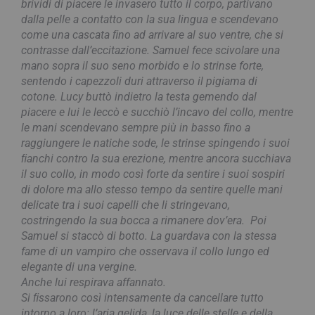
brividi di piacere le invasero tutto il corpo, partivano
dalla pelle a contatto con la sua lingua e scendevano
come una cascata ﬁno ad arrivare al suo ventre, che si
contrasse dall’eccitazione. Samuel fece scivolare una
mano sopra il suo seno morbido e lo strinse forte,
sentendo i capezzoli duri attraverso il pigiama di
cotone. Lucy buttò indietro la testa gemendo dal
piacere e lui le leccò e succhiò l’incavo del collo, mentre
le mani scendevano sempre più in basso ﬁno a
raggiungere le natiche sode, le strinse spingendo i suoi
ﬁanchi contro la sua erezione, mentre ancora succhiava
il suo collo, in modo così forte da sentire i suoi sospiri
di dolore ma allo stesso tempo da sentire quelle mani
delicate tra i suoi capelli che li stringevano,
costringendo la sua bocca a rimanere dov’era. Poi
Samuel si staccò di botto. La guardava con la stessa
fame di un vampiro che osservava il collo lungo ed
elegante di una vergine.
Anche lui respirava affannato.
Si ﬁssarono così intensamente da cancellare tutto
intorno a loro: l’aria gelida, la luce delle stelle e della