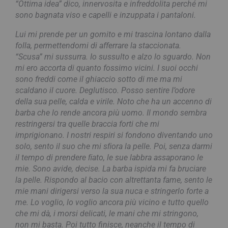
“Ottima idea” dico, innervosita e infreddolita perché mi
sono bagnata viso e capelli e inzuppata i pantaloni.
Lui mi prende per un gomito e mi trascina lontano dalla
folla, permettendomi di afferrare la staccionata.
“Scusa” mi sussurra. Io sussulto e alzo lo sguardo. Non
mi ero accorta di quanto fossimo vicini. I suoi occhi
sono freddi come il ghiaccio sotto di me ma mi
scaldano il cuore. Deglutisco. Posso sentire l’odore
della sua pelle, calda e virile. Noto che ha un accenno di
barba che lo rende ancora più uomo. Il mondo sembra
restringersi tra quelle braccia forti che mi
imprigionano. I nostri respiri si fondono diventando uno
solo, sento il suo che mi sﬁora la pelle. Poi, senza darmi
il tempo di prendere ﬁato, le sue labbra assaporano le
mie. Sono avide, decise. La barba ispida mi fa bruciare
la pelle. Rispondo al bacio con altrettanta fame, sento le
mie mani dirigersi verso la sua nuca e stringerlo forte a
me. Lo voglio, lo voglio ancora più vicino e tutto quello
che mi dà, i morsi delicati, le mani che mi stringono,
non mi basta. Poi tutto finisce, neanche il tempo di