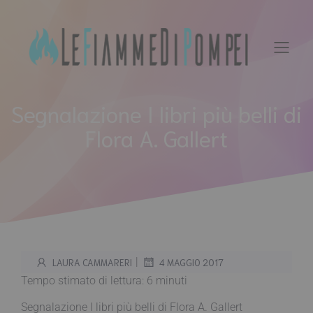
Vai
al
contenuto
Segnalazione I libri più belli di
Flora A. Gallert
|
LAURA CAMMARERI
4 MAGGIO 2017
Tempo stimato di lettura:
6
minuti
Segnalazione I libri più belli di Flora A. Gallert