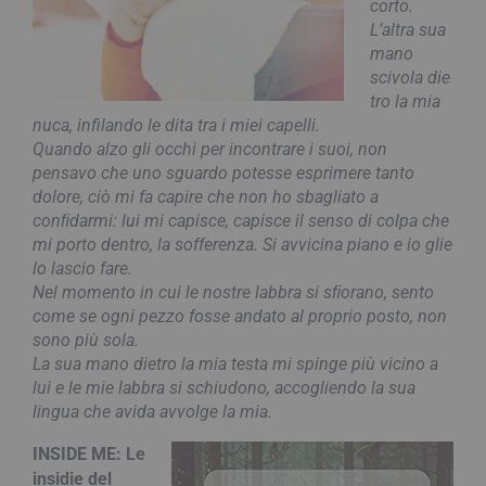
corto.
L’altra sua
mano
scivola die​
tro la mia
nuca, in​fi​lan​do le dita tra i miei capel​li.
Quando alzo gli occhi per incontrare i suoi, non
pensavo che uno sguardo potesse esprimere tanto
dolore, ciò mi fa capire che non ho sbagliato a
conﬁdarmi: lui mi capisce, capisce il senso di colpa che
mi porto dentro, la sofferenza. Si avvicina pia​no e io glie​
lo la​scio fare.
Nel momento in cui le nostre labbra si sﬁorano, sento
come se ogni pez​zo fos​se an​da​to al pro​prio po​sto, non
sono più sola.
La sua mano dietro la mia testa mi spinge più vicino a
lui e le mie labbra si schiudono, accogliendo la sua
lingua che avida av​vol​ge la mia.
INSIDE ME: Le
insidie del