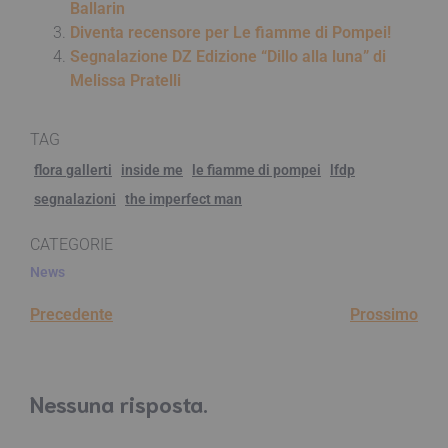
Ballarin
Diventa recensore per Le fiamme di Pompei!
Segnalazione DZ Edizione “Dillo alla luna” di
Melissa Pratelli
TAG
flora gallerti
inside me
le fiamme di pompei
lfdp
segnalazioni
the imperfect man
CATEGORIE
News
Precedente
Prossimo
Nessuna risposta.