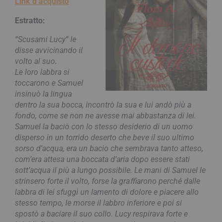
Link d’acquisto
Estratto:
“Scusami Lucy” le
disse avvicinando il
volto al suo.
Le loro labbra si
toccarono e Samuel
insinuò la lingua
dentro la sua bocca, incontrò la sua e lui andò più a
fondo, come se non ne avesse mai abbastanza di lei.
Samuel la baciò con lo stesso desiderio di un uomo
disperso in un torrido deserto che beve il suo ultimo
sorso d’acqua, era un bacio che sembrava tanto atteso,
com’era attesa una boccata d’aria dopo essere stati
sott’acqua il più a lungo possibile. Le mani di Samuel le
strinsero forte il volto, forse la graﬃarono perché dalle
labbra di lei sfuggì un lamento di dolore e piacere allo
stesso tempo, le morse il labbro inferiore e poi si
spostò a baciare il suo collo. Lucy respirava forte e