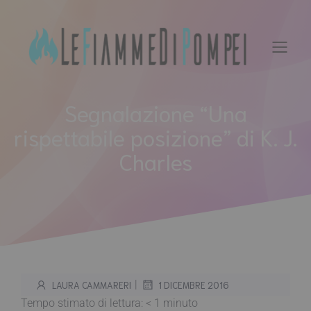
Vai
al
contenuto
Segnalazione “Una
rispettabile posizione” di K. J.
Charles
|
LAURA CAMMARERI
1 DICEMBRE 2016
Tempo stimato di lettura:
< 1
minuto