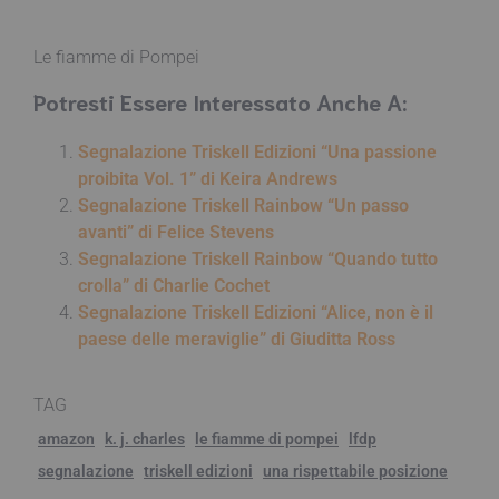
Le fiamme di Pompei
Potresti Essere Interessato Anche A:
Segnalazione Triskell Edizioni “Una passione
proibita Vol. 1” di Keira Andrews
Segnalazione Triskell Rainbow “Un passo
avanti” di Felice Stevens
Segnalazione Triskell Rainbow “Quando tutto
crolla” di Charlie Cochet
Segnalazione Triskell Edizioni “Alice, non è il
paese delle meraviglie” di Giuditta Ross
TAG
amazon
k. j. charles
le fiamme di pompei
lfdp
segnalazione
triskell edizioni
una rispettabile posizione