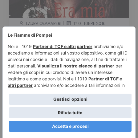
|
LAURA CAMMARERI
17 OTTOBRE 2016
“Era mia sorella” di Rossella C.
– Segnalazione nuova uscita
Tempo stimato di lettura:
< 1
minuto
Una nuova interessante segnalazione per il
Made in Italy: “Era mia sorella” di Rossella C.
Di […]
Leggi tutto
© 2026 Le Fiamme di Pompei – Recensioni di libri e articoli