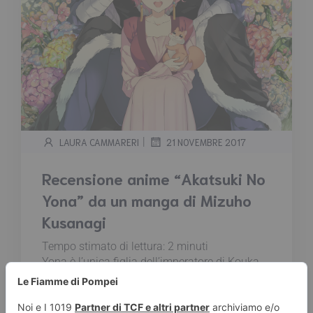
|
LAURA CAMMARERI
21 NOVEMBRE 2017
Recensione anime “Akatsuki No
Yona” da un manga di Mizuho
Kusanagi
Tempo stimato di lettura:
2
minuti
Yona è l’unica figlia dell’imperatore di Kouka,
amata e viziata, è abituata ad ogni sorta di
lusso. La principessa ha una cotta per suo
aitante cugino Soo-won, e le sue giornate