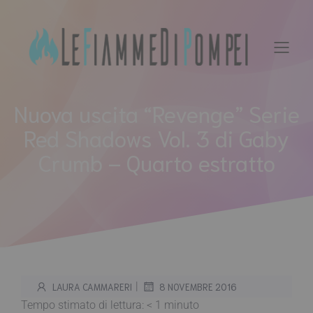
Vai
al
contenuto
Nuova uscita “Revenge” Serie
Red Shadows Vol. 3 di Gaby
Crumb – Quarto estratto
|
LAURA CAMMARERI
8 NOVEMBRE 2016
Tempo stimato di lettura:
< 1
minuto