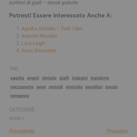
scrittori di gialli – ebook gratuito
Potresti Essere Interessato Anche A:
Agatha Christie – Tutti i libri
Antonio Manzini
Lora Leigh
Gena Showalter
TAG
agatha
angeli
christie
gialli
indagini
mandorle
mezzanotte
neve
omicidi
omicidio
paradiso
svezia
tempesta
CATEGORIE
Autori
L
Precedente
Prossimo