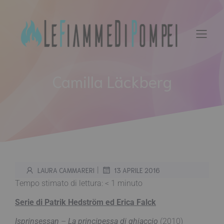
Vai
al
contenuto
Camilla Läckberg
|
LAURA CAMMARERI
13 APRILE 2016
Tempo stimato di lettura:
< 1
minuto
Serie di Patrik Hedström ed Erica Falck
Isprinsessan
–
La principessa di ghiaccio
(2010)