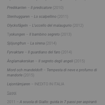
Predikanten
–
Il predicatore
(2010)
Stenhuggaren
–
Lo scalpellino
(2011)
Olycksfågeln
–
L’uccello del malaugurio
(2012)
T
yskungen
–
Il bambino segreto
(2013)
Sjöjungfrun
–
La sirena
(2014)
Fyrvaktare
–
Il guardiano del faro
(2014)
Änglamakerskan
–
Il segreto degli angeli
(2015)
Mord och mandeldoft
–
Tempesta di neve e profumo di
mandorle
(2015)
Lejontämjaren
– INEDITO IN ITALIA
Saggi
2011 –
A scuola di Giallo: guida in 7 passi per aspiranti