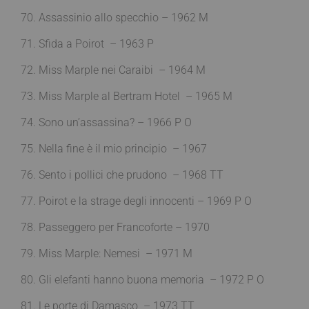
70. Assassinio allo specchio – 1962 M
71. Sfida a Poirot – 1963 P
72. Miss Marple nei Caraibi – 1964 M
73. Miss Marple al Bertram Hotel – 1965 M
74. Sono un’assassina? – 1966 P O
75. Nella fine è il mio principio – 1967
76. Sento i pollici che prudono – 1968 TT
77. Poirot e la strage degli innocenti – 1969 P O
78. Passeggero per Francoforte – 1970
79. Miss Marple: Nemesi – 1971 M
80. Gli elefanti hanno buona memoria – 1972 P O
81. Le porte di Damasco – 1973 TT