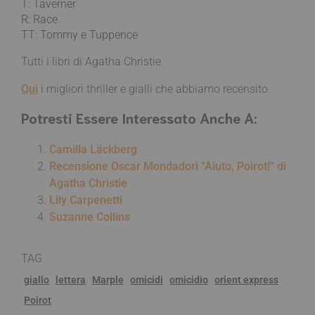
T: Taverner
R: Race
TT: Tommy e Tuppence
Tutti i libri di Agatha Christie
Qui
i migliori thriller e gialli che abbiamo recensito.
Potresti Essere Interessato Anche A:
Camilla Läckberg
Recensione Oscar Mondadori “Aiuto, Poirot!” di
Agatha Christie
Lily Carpenetti
Suzanne Collins
TAG
giallo
lettera
Marple
omicidi
omicidio
orient express
Poirot