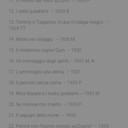
11. Il mistero del treno azzurro – 1928 P
12. I sette quadranti – 1929 B
13. Tommy e Tuppence: in due s’indaga meglio –
1929 TT
14. Morte nel villaggio – 1930 M
15. Il misterioso signor Quin – 1930
16. Un messaggio dagli spiriti – 1931 M, N
17. L’ammiraglio alla deriva – 1931
18. Il pericolo senza nome – 1932 P
19. Miss Marple e i tredici problemi – 1932 M
20. Se morisse mio marito – 1933 P
21. Il segugio della morte – 1933
22. Perché non l’hanno chiesto ad Evans? – 1934