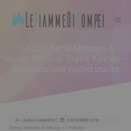
Vai
al
contenuto
“Killian” Serie Masters &
Slaves Vol. 5 di Taylor Kinney –
Segnalazione nuova uscita
|
LAURA CAMMARERI
9 NOVEMBRE 2016
Tempo stimato di lettura:
< 1
minuto