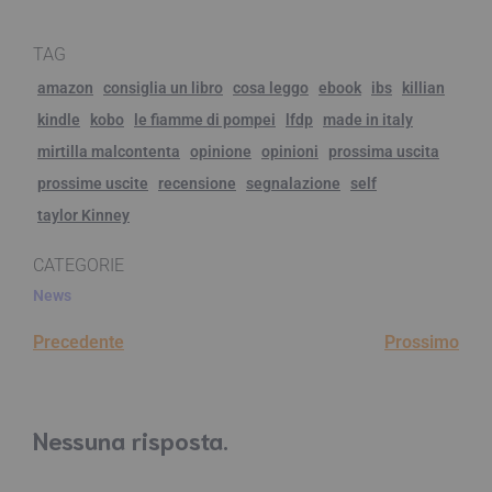
TAG
amazon
consiglia un libro
cosa leggo
ebook
ibs
killian
kindle
kobo
le fiamme di pompei
lfdp
made in italy
mirtilla malcontenta
opinione
opinioni
prossima uscita
prossime uscite
recensione
segnalazione
self
taylor Kinney
CATEGORIE
News
Precedente
Prossimo
Nessuna risposta.