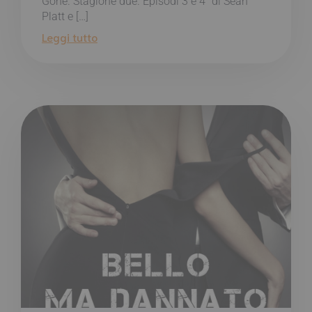
Gone. Stagione due. Episodi 3 e 4″ di Sean
Platt e […]
Leggi tutto