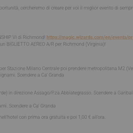
rtunità, cercheremo di creare per voi il miglior evento di semp
ONSHIP VI di Richmond!
https://magic.wizards.com/en/events/
i un BIGLIETTO AEREO A/R per Richmond (Virginia)!
r Stazione Milano Centrale poi prendere metropolitana M2 (Ver
Bignami. Scendere a Ca’ Granda
de) in direzione Assago/P.za Abbiategrasso. Scendere a Garibal
nami. Scendere a Ca’ Granda
ell’hotel con prima ora gratuita e poi 1,00 € all’ora.