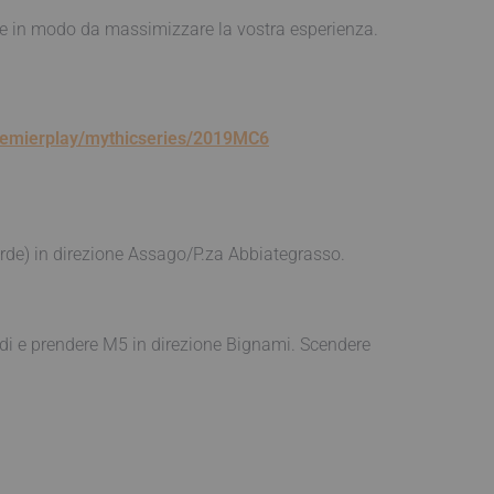
re in modo da massimizzare la vostra esperienza.
premierplay/mythicseries/2019MC6
de) in direzione Assago/P.za Abbiategrasso.
di e prendere M5 in direzione Bignami. Scendere