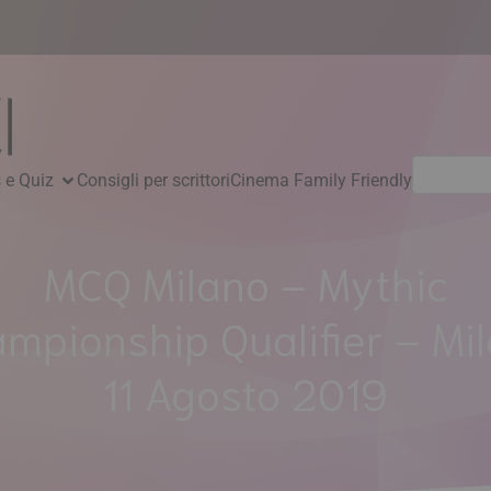
Ricerca
 e Quiz
Consigli per scrittori
Cinema Family Friendly
per:
MCQ Milano – Mythic
mpionship Qualifier – Mi
11 Agosto 2019