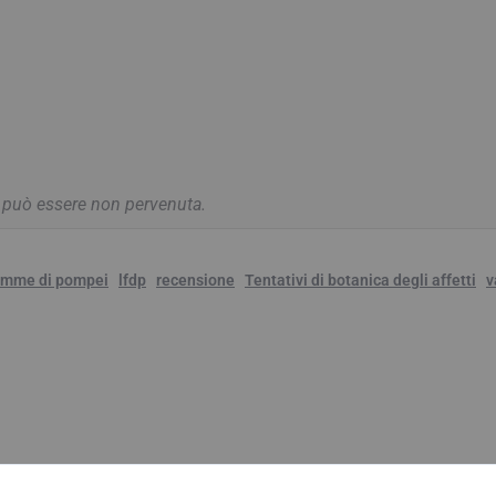
a può essere non pervenuta.
iamme di pompei
lfdp
recensione
Tentativi di botanica degli affetti
v