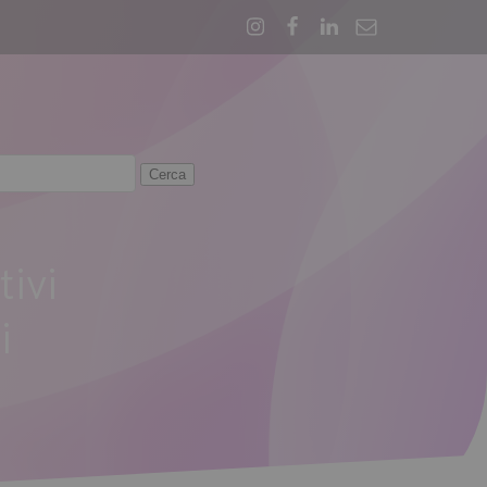
ivi
i