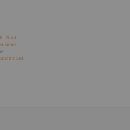
 R. Ward
censione
ne
 Samantha M.