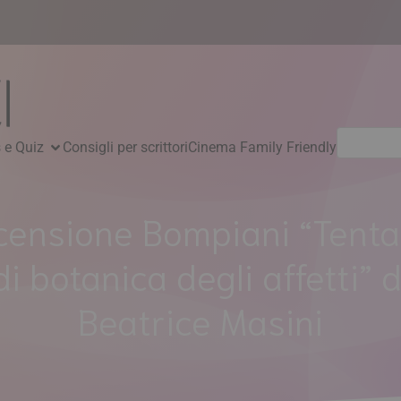
Ricerca
 e Quiz
Consigli per scrittori
Cinema Family Friendly
per:
censione Bompiani “Tentat
di botanica degli affetti” d
Beatrice Masini