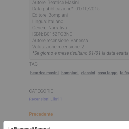
Autore: Beatrice Masini
Data pubblicazione*: 01/10/2015
Editore: Bompiani
Lingua: Italiano
Genere: Narrativa
ISBN: B015ZFGBNO
Autore recensione: Vanessa
Valutazione recensione: 2
*Se giorno e mese risultano 01/01 la data esatt
TAG
beatrice masini
bompiani
classici
cosa leggo
le f
CATEGORIE
Recensioni Libri
T
Precedente