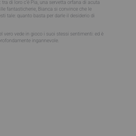
tra di loro c’è Pia, una servetta orfana di acuta
alle fantasticherie, Bianca si convince che le
i tale: quanto basta per darle il desiderio di
l vero vede in gioco i suoi stessi sentimenti: ed è
i profondamente ingannevole.